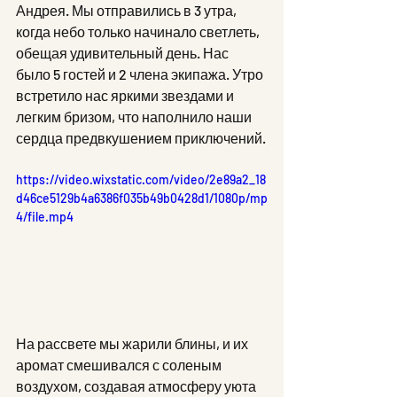
Андрея. Мы отправились в 3 утра, 
когда небо только начинало светлеть, 
обещая удивительный день. Нас 
было 5 гостей и 2 члена экипажа. Утро 
встретило нас яркими звездами и 
легким бризом, что наполнило наши 
сердца предвкушением приключений.
https://video.wixstatic.com/video/2e89a2_18
d46ce5129b4a6386f035b49b0428d1/1080p/mp
4/file.mp4
На рассвете мы жарили блины, и их 
аромат смешивался с соленым 
воздухом, создавая атмосферу уюта 