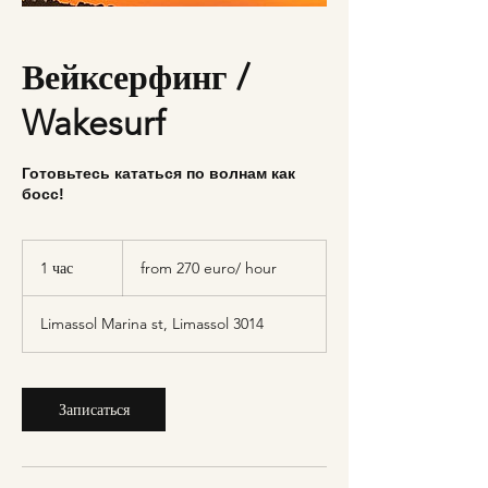
Вейксерфинг /
Wakesurf
Готовьтесь кататься по волнам как
босс!
from
270
1 час
1
from 270 euro/ hour
euro/
hour
ч
а
Limassol Marina st, Limassol 3014
Записаться