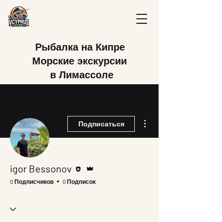
Рыбалка на Кипре
Морские экскурсии
в Лимассоле
Другие действия
Подписаться
Редактор
Админ
igor Bessonov
0 Подписчиков
0 Подписок