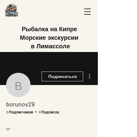
Рыбалка на Кипре
Морские экскурсии
в Лимассоле
Другие действия
Подписаться
borunov29
borunov29
0 Подписчиков
0 Подписок