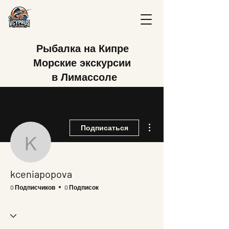
Рыбалка на Кипре
Морские экскурсии
в Лимассоле
Другие действия
Подписаться
kceniapopova
kceniapopova
0 Подписчиков
0 Подписок